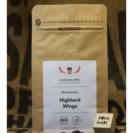
Newsletter
Shop
Über Uns
Unser Kaffee
Versandarten
Vertrag widerrufen
Warenkorb
Widerrufsbelehrung