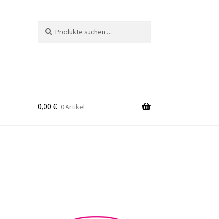
Suchen
Suchen
nach:
0,00
€
0 Artikel