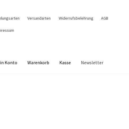
hlungsarten
Versandarten
Widerrufsbelehrung
AGB
pressum
in Konto
Warenkorb
Kasse
Newsletter
Kasse
Mein Konto
Newsletter
Shop
Über Uns
Unser Kaffee
Widerrufsbelehrung
Zahlungsarten