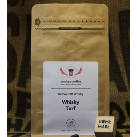
Newsletter
Shop
Über Uns
Unser Kaffee
Versandarten
Vertrag widerrufen
Warenkorb
Widerrufsbelehrung