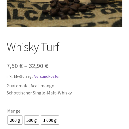
Zahlungsarten
Whisky Turf
7,50
€
–
32,90
€
inkl. MwSt.
zzgl.
Versandkosten
Guatemala, Acatenango
Schottischer Single-Malt-Whisky
Menge
200 g
500 g
1.000 g