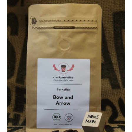
Newsletter
Shop
Über Uns
Unser Kaffee
Versandarten
Vertrag widerrufen
Warenkorb
Widerrufsbelehrung