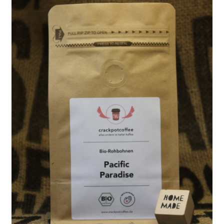
Newsletter
Shop
Über Uns
Unser Kaffee
Versandarten
Vertrag widerrufen
Warenkorb
Widerrufsbelehrung